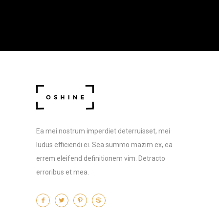
Ea mei nostrum imperdiet deterruisset, mei
ludus efficiendi ei. Sea summo mazim ex, ea
errem eleifend definitionem vim. Detracto
erroribus et mea.