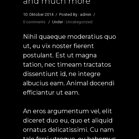
and much more
10. Oktober 2014
/
Posted By : admin
/
0 comments
/
Under :
Uncategorized
Nihil quaeque moderatius quo
ut, eu vix noster fierent
postulant. Est ut magna
tation, nec timeam tractatos
dissentiunt id, ne integre
albucius eam. Animal docendi
efficiantur ut eam.
An eros argumentum vel, elit
diceret duo eu, quo et aliquid
ornatus delicatissimi. Cu nam