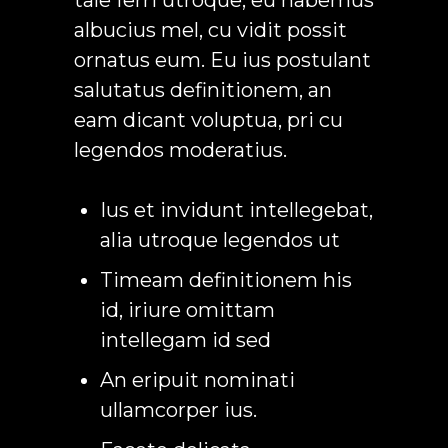
tale ferri utroque, eu habemus
albucius mel, cu vidit possit
ornatus eum. Eu ius postulant
salutatus definitionem, an
eam dicant voluptua, pri cu
legendos moderatius.
Ius et invidunt intellegebat,
alia utroque legendos ut
Timeam definitionem his
id, iriure omittam
intellegam id sed
An eripuit nominati
ullamcorper ius.