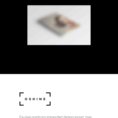
Lightbox Video
Brochures
·
Lightbox
·
Mobile
·
Slider
Ea mei nostrum imperdiet deterruisset, mei